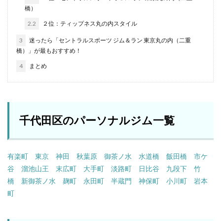
橋）
2.2
２位：ティップネス丸の内スタイル
3
迷ったら「セントラルスポーツ ジム＆ラン 東京丸の内（二重
橋）」が最もおすすめ！
4
まとめ
千代田区のパーソナルジム一覧
有楽町
東京
神田
秋葉原
御茶ノ水
水道橋
飯田橋
市ケ
谷
溜池山王
末広町
大手町
淡路町
日比谷
九段下
竹
橋
新御茶ノ水
麹町
永田町
半蔵門
神保町
小川町
岩本
町