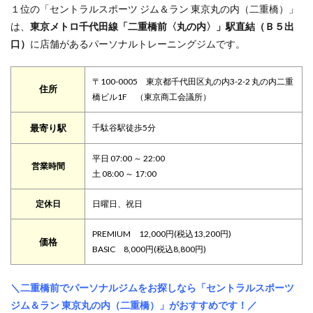
１位の「セントラルスポーツ ジム＆ラン 東京丸の内（二重橋）」
は、
東京メトロ千代田線「二重橋前〈丸の内〉」駅直結（Ｂ５出
口）
に店舗があるパーソナルトレーニングジムです。
〒100-0005 東京都千代田区丸の内3-2-2 丸の内二重
住所
橋ビル1F （東京商工会議所）
最寄り駅
千駄谷駅徒歩5分
平日 07:00 ～ 22:00
営業時間
土 08:00 ～ 17:00
定休日
日曜日、祝日
PREMIUM 12,000円(税込13,200円)
価格
BASIC 8,000円(税込8,800円)
＼二重橋前でパーソナルジムをお探しなら「セントラルスポーツ
ジム＆ラン 東京丸の内（二重橋）」がおすすめです！／