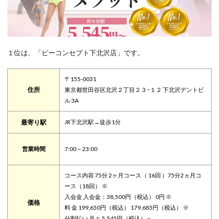
１位は、「ビーコンセプト下北沢店」です。
〒155-0031
住所
東京都世田谷区北沢２丁目２３−１２ 下北沢デントビ
ル 3A
最寄り駅
JR下北沢駅→徒歩1分
営業時間
7:00～23:00
コース内容 75分 2ヶ月コース（ 16回 ）75分2ヵ月コ
ース（18回） ※
入会金 入会金：38,500円（税込） 0円 ※
価格
料 金 199,650円（税込） 179,685円（税込） ※
分割払い 月々 5,545円（税込）～