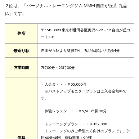
２位は、「パーソナルトレーニングジム MMM 自由が丘店 九品
仏」です。
〒158-0083 東京都世田谷区奥沢6-22－12 自由が丘コ
住所
ート101
最寄り駅
自由が丘駅より徒歩7分、九品仏駅より徒歩4分
営業時間
7時00分～23時00分
・入会金・・・￥55,000円
※バストアップモニタープランはご入会金無料で
す。
・体験レッスン・・・￥9,900/1回90分
・トレーニングプラン・・・￥132,000
トレーニングのみご希望の方向けのプランです。(1
価格
回60分×8回 有効期限：90日)