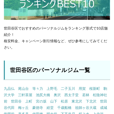
世田谷区でおすすめのパーソナルジムをランキング形式で10店舗
紹介！
格安料金、キャンペーン割引情報など、ぜひ参考にしてみてくだ
さい。
世田谷区のパーソナルジム一覧
九品仏
尾山台
等々力
上野毛
二子玉川
用賀
桜新町
駒
沢大学
三軒茶屋
池尻大橋
奥沢
西太子堂
若林
松陰神社
前
世田谷
上町
宮の坂
山下
松原
東北沢
下北沢
世田
谷代田
梅ヶ丘
豪徳寺
経堂
千歳船橋
祖師ヶ谷大蔵
成城
学園前
喜多見
代田橋
明大前
下高井戸
桜上水
上北沢