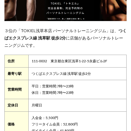
３位の「TOKIEL浅草本店 パーソナルトレーニングジム」は、
つく
ばエクスプレス線 浅草駅 徒歩2分
に店舗があるパーソナルトレー
ニングジムです。
住所
111-0032 東京都台東区浅草1-22-5永森ビル2F
最寄り駅
つくばエクスプレス線 浅草駅 徒歩2分
平日：営業時間:7時〜23時
営業時間
休日：営業時間:7時〜23時
定休日
月曜日
入会金：5,500円
価格
フリータイム会員：52,800円
デイタイム会員：41,800円