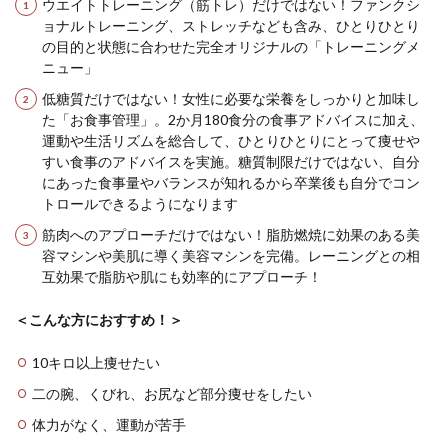
ウエイトトレーニング（筋トレ）だけではない！ファンクシ
ョナルトレーニング、ストレッチなども含み、ひとりひとり
の目的と状態に合わせた完全オリジナルの「トレーニングメ
ニュー」
低糖質だけではない！女性に必要な栄養をしっかりと加味し
た「お食事管理」。2か月180食分の食事アドバイスに加え、
運動や生活リズムを総合して、ひとりひとりにとって痩せや
すい食事のアドバイスを実施。糖質制限だけではない、自分
にあった食事量やバランスが知れるから卒業後も自分でコン
トロールできるようになります
筋肉へのアプローチだけではない！脂肪燃焼に効果のある美
容マシンや美肌に導く美容マシンを完備。レーニングとの相
互効果で脂肪や肌にも効率的にアプローチ！
＜こんな方におすすめ！＞
10キロ以上痩せたい
二の腕、くびれ、お尻など部分痩せをしたい
体力がなく、運動が苦手