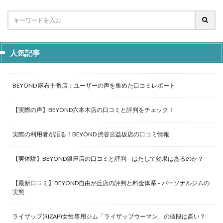
人気記事
BEYOND 麻布十番店：ユーザーの声を集めた口コミレポート
【実際の声】BEYOND六本木店の口コミと評判をチェック！
実際の利用者が語る！BEYOND 渋谷宮益坂店の口コミ情報
【実体験】BEYOND銀座店の口コミと評判 – はたして効果はあるのか？
【最新口コミ】BEYOND自由が丘店の評判と料金体系 – パーソナルジムの
実態
ライザップ(RIZAP)女性専用ジム「ライザップウーマン」の値段は高い？