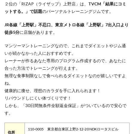
２位の「RIZAP（ライザップ）上野店」は、
TVCM「結果にコミ
ットする。」で話題
のパーソナルトレーニングジムです。
JR各線「上野駅」不忍口、東京メトロ各線「上野駅」7出入口より
徒歩5分
に店舗があります。
マンツーマントレーニングなので、これまでダイエットやジム通
いが続かなかった人におすすめです。
レーナーが作るあなた専用のプログラム作成するので、あなたに
合った方法でトレーニングが行えます。
無理な食事制限なしで食べられるダイエットなのが嬉しいですよ
ね。
健康的に痩せ、理想のカラダを手に入れられます！
リバウンドしにくい体づくりです！
しかも、「30日間無条件全額返金保証」がついているので安心で
す。
110-0005 東京都台東区上野2-12-20 NDKロータスビル
住所