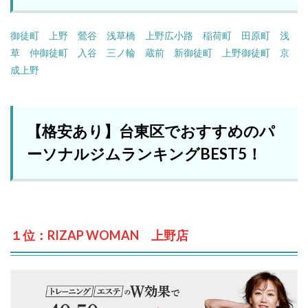
御徒町
上野
鶯谷
浅草橋
上野広小路
稲荷町
田原町
浅
草
仲御徒町
入谷
三ノ輪
蔵前
新御徒町
上野御徒町
京
成上野
【格安あり】台東区でおすすめのパ
ーソナルジムランキングBEST5！
１位：RIZAP WOMAN 上野店