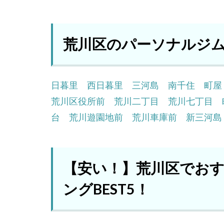
荒川区のパーソナルジ
日暮里
西日暮里
三河島
南千住
町屋
荒川区役所前
荒川二丁目
荒川七丁目
台
荒川遊園地前
荒川車庫前
新三河島
【安い！】荒川区でお
ングBEST5！