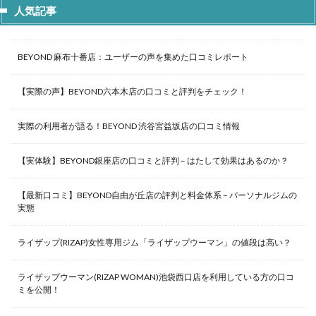
人気記事
BEYOND 麻布十番店：ユーザーの声を集めた口コミレポート
【実際の声】BEYOND六本木店の口コミと評判をチェック！
実際の利用者が語る！BEYOND 渋谷宮益坂店の口コミ情報
【実体験】BEYOND銀座店の口コミと評判 – はたして効果はあるのか？
【最新口コミ】BEYOND自由が丘店の評判と料金体系 – パーソナルジムの
実態
ライザップ(RIZAP)女性専用ジム「ライザップウーマン」の値段は高い？
ライザップウーマン(RIZAP WOMAN)池袋西口店を利用している方の口コ
ミを公開！