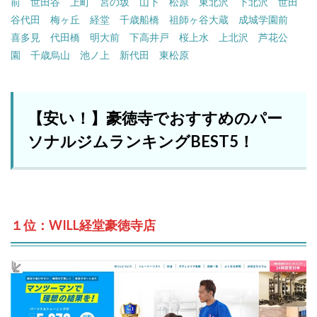
前
世田谷
上町
宮の坂
山下
松原
東北沢
下北沢
世田
谷代田
梅ヶ丘
経堂
千歳船橋
祖師ヶ谷大蔵
成城学園前
喜多見
代田橋
明大前
下高井戸
桜上水
上北沢
芦花公
園
千歳烏山
池ノ上
新代田
東松原
【安い！】豪徳寺でおすすめのパー
ソナルジムランキングBEST5！
１位：WILL経堂豪徳寺店