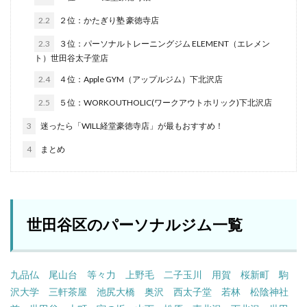
2.2
２位：かたぎり塾 豪徳寺店
2.3
３位：パーソナルトレーニングジム ELEMENT（エレメン
ト）世田谷太子堂店
2.4
４位：Apple GYM（アップルジム）下北沢店
2.5
５位：WORKOUTHOLIC(ワークアウトホリック)下北沢店
3
迷ったら「WILL経堂豪徳寺店」が最もおすすめ！
4
まとめ
世田谷区のパーソナルジム一覧
九品仏
尾山台
等々力
上野毛
二子玉川
用賀
桜新町
駒
沢大学
三軒茶屋
池尻大橋
奥沢
西太子堂
若林
松陰神社