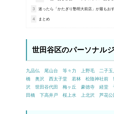
3
迷ったら「かたぎり塾明大前店」が最もお
4
まとめ
世田谷区のパーソナル
九品仏
尾山台
等々力
上野毛
二子玉
橋
奥沢
西太子堂
若林
松陰神社前
沢
世田谷代田
梅ヶ丘
豪徳寺
経堂
田橋
下高井戸
桜上水
上北沢
芦花公