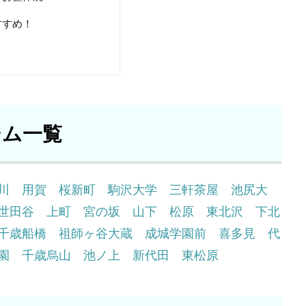
すすめ！
ジム一覧
川
用賀
桜新町
駒沢大学
三軒茶屋
池尻大
世田谷
上町
宮の坂
山下
松原
東北沢
下北
千歳船橋
祖師ヶ谷大蔵
成城学園前
喜多見
代
園
千歳烏山
池ノ上
新代田
東松原