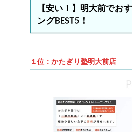
【安い！】明大前でお
ングBEST5！
１位：かたぎり塾明大前店