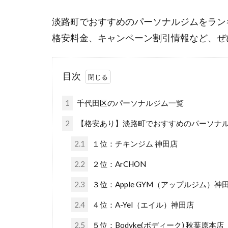
淡路町でおすすめのパーソナルジムをラン
格安料金、キャンペーン割引情報など、ぜ
目次
1
千代田区のパーソナルジム一覧
2
【格安あり】淡路町でおすすめのパーソナルジ
2.1
１位：チキンジム 神田店
2.2
２位：ArCHON
2.3
３位：Apple GYM（アップルジム）神
2.4
４位：A-Yel（エイル）神田店
2.5
５位：Bodyke(ボディーク) 秋葉原本店