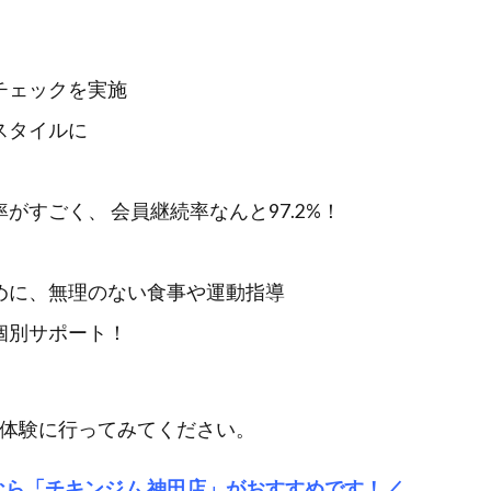
チェックを実施
スタイルに
すごく、 会員継続率なんと97.2%！
めに、無理のない食事や運動指導
個別サポート！
の体験に行ってみてください。
ら「チキンジム 神田店」がおすすめです！／