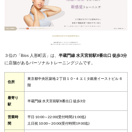
３位の「Bios 人形町店」は、
半蔵門線 水天宮前駅8番出口 徒歩3分
に店舗があるパーソナルトレーニングジムです。
東京都中央区築地２丁目１０−４ エミタ銀座イーストビル ６
住所
階
最寄り
半蔵門線 水天宮前駅8番出口 徒歩3分
駅
営業時
平日 10:00～22:00(受付時間21:00迄)
間
土日祝 10:00～20:00(受付時間19:00迄)