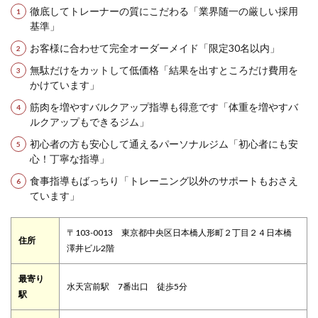
徹底してトレーナーの質にこだわる「業界随一の厳しい採用
基準」
お客様に合わせて完全オーダーメイド「限定30名以内」
無駄だけをカットして低価格「結果を出すところだけ費用を
かけています」
筋肉を増やすバルクアップ指導も得意です「体重を増やすバ
ルクアップもできるジム」
初心者の方も安心して通えるパーソナルジム「初心者にも安
心！丁寧な指導」
食事指導もばっちり「トレーニング以外のサポートもおさえ
ています」
〒103-0013 東京都中央区日本橋人形町２丁目２４日本橋
住所
澤井ビル2階
最寄り
水天宮前駅 7番出口 徒歩5分
駅