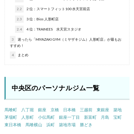
2.2
２位：スマートフィット100 水天宮前店
2.3
３位：Bios 人形町店
2.4
４位：TRAINEES 水天宮スタジオ
3
迷ったら「MIYAZAKI GYM（ミヤザキジム）人形町店」が最もお
すすめ！
4
まとめ
中央区のパーソナルジム一覧
馬喰町
八丁堀
銀座
京橋
日本橋
三越前
東銀座
築地
茅場町
人形町
小伝馬町
銀座一丁目
新富町
月島
宝町
東日本橋
馬喰横山
浜町
築地市場
勝どき