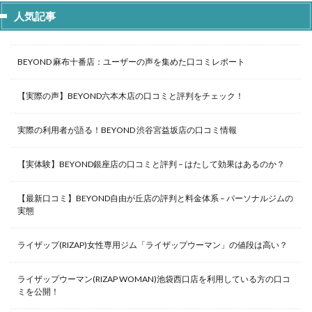
人気記事
BEYOND 麻布十番店：ユーザーの声を集めた口コミレポート
【実際の声】BEYOND六本木店の口コミと評判をチェック！
実際の利用者が語る！BEYOND 渋谷宮益坂店の口コミ情報
【実体験】BEYOND銀座店の口コミと評判 – はたして効果はあるのか？
【最新口コミ】BEYOND自由が丘店の評判と料金体系 – パーソナルジムの
実態
ライザップ(RIZAP)女性専用ジム「ライザップウーマン」の値段は高い？
ライザップウーマン(RIZAP WOMAN)池袋西口店を利用している方の口コ
ミを公開！