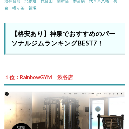
治神宮前
北参道
代官山
南新宿
参宮橋
代々木八幡
初
台
幡ヶ谷
笹塚
【格安あり】神泉でおすすめのパー
ソナルジムランキングBEST7！
１位：RainbowGYM 渋谷店