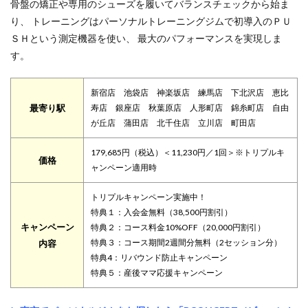
骨盤の矯正や専用のシューズを履いてバランスチェックから始ま
り、 トレーニングはパーソナルトレーニングジムで初導入のＰＵ
ＳＨという測定機器を使い、 最大のパフォーマンスを実現しま
す。
新宿店 池袋店 神楽坂店 練馬店 下北沢店 恵比
最寄り駅
寿店 銀座店 秋葉原店 人形町店 錦糸町店 自由
が丘店 蒲田店 北千住店 立川店 町田店
179,685円（税込）＜11,230円／1回＞※トリプルキ
価格
ャンペーン適用時
トリプルキャンペーン実施中！
特典１：入会金無料（38,500円割引）
キャンペーン
特典２：コース料金10%OFF（20,000円割引）
特典３：コース期間2週間分無料（2セッション分）
内容
特典4：リバウンド防止キャンペーン
特典５：産後ママ応援キャンペーン