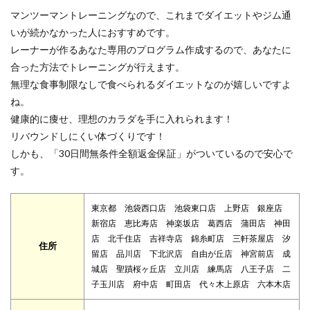
マンツーマントレーニングなので、これまでダイエットやジム通
いが続かなかった人におすすめです。
レーナーが作るあなた専用のプログラム作成するので、あなたに
合った方法でトレーニングが行えます。
無理な食事制限なしで食べられるダイエットなのが嬉しいですよ
ね。
健康的に痩せ、理想のカラダを手に入れられます！
リバウンドしにくい体づくりです！
しかも、「30日間無条件全額返金保証」がついているので安心で
す。
東京都 池袋西口店 池袋東口店 上野店 銀座店
新宿店 恵比寿店 神楽坂店 葛西店 蒲田店 神田
店 北千住店 吉祥寺店 錦糸町店 三軒茶屋店 汐
住所
留店 品川店 下北沢店 自由が丘店 神宮前店 成
城店 聖蹟桜ヶ丘店 立川店 練馬店 八王子店 二
子玉川店 府中店 町田店 代々木上原店 六本木店