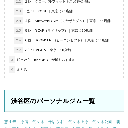
2.2
２位：グローバルフィットネス 渋谷松濤店
2.3
3位：BEYOND ｜東京に25店舗
2.4
４位：MIYAZAKI GYM（ミヤザキジム）｜東京に11店舗
2.5
５位：RIZAP（ライザップ）｜東京に30店舗
2.6
６位：BCONCEPT（ビーコンセプト）｜東京に25店舗
2.7
7位：BVEATS ｜東京に10店舗
3
迷ったら「BEYOND」が最もおすすめ！
4
まとめ
渋谷区のパーソナルジム一覧
恵比寿
原宿
代々木
千駄ケ谷
代々木上原
代々木公園
明