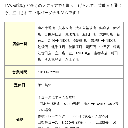
TVや雑誌など多くのメディアでも取り上げられて、芸能人も通う
今、注目されているパーソナルジムです！
麻布十番店 六本木店 渋谷宮益坂店 銀座店 赤坂
店 自由が丘店 恵比寿店 五反田店 大井町店 新
宿店 新宿ANNEX店 錦糸町店 錦糸町ANNEX店
店舗一覧
池袋店 北千住店 秋葉原店 葛西店 中野店 練馬
江古田店 立川店 立川ANNEX店 吉祥寺店 町田
店 所沢秋津店 八王子店
営業時間
10:00～22:00
定休日
年中無休
全コースにて入会金無料
1回あたり料金：8,250円/回 ※STANDARD 30プラ
ンの場合
体験トレーニング：5,500円（税込）(1回55分)
価格
回数券コース：8,250円（税込）～ (1回55分、10