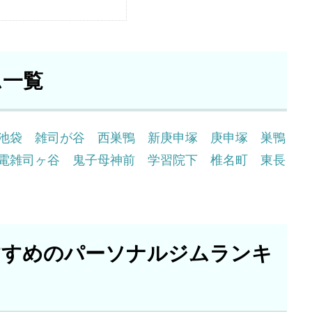
ム一覧
池袋
雑司が谷
西巣鴨
新庚申塚
庚申塚
巣鴨
電雑司ヶ谷
鬼子母神前
学習院下
椎名町
東長
すすめのパーソナルジムランキ