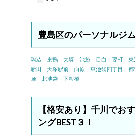
豊島区のパーソナルジ
駒込
巣鴨
大塚
池袋
目白
要町
東
新田
大塚駅前
向原
東池袋四丁目
都
崎
北池袋
下板橋
【格安あり】千川でお
ングBEST３！