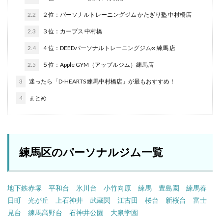
2.2
２位：パーソナルトレーニングジム かたぎり塾 中村橋店
2.3
３位：カーブス 中村橋
2.4
４位：DEEDパーソナルトレーニングジム∞ 練馬 店
2.5
５位：Apple GYM（アップルジム）練馬店
3
迷ったら「D-HEARTS 練馬中村橋店」が最もおすすめ！
4
まとめ
練馬区のパーソナルジム一覧
地下鉄赤塚
平和台
氷川台
小竹向原
練馬
豊島園
練馬春
日町
光が丘
上石神井
武蔵関
江古田
桜台
新桜台
富士
見台
練馬高野台
石神井公園
大泉学園