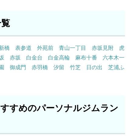
一覧
新橋
表参道
外苑前
青山一丁目
赤坂見附
虎
坂
赤坂
白金台
白金高輪
麻布十番
六本木一
園
御成門
赤羽橋
汐留
竹芝
日の出
芝浦ふ
おすすめのパーソナルジムラン