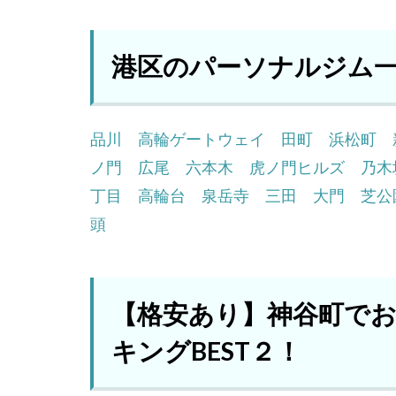
港区のパーソナルジム
品川
高輪ゲートウェイ
田町
浜松町
ノ門
広尾
六本木
虎ノ門ヒルズ
乃木
丁目
高輪台
泉岳寺
三田
大門
芝公
頭
【格安あり】神谷町で
キングBEST２！