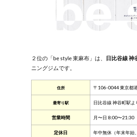
２位の「be style 東麻布」は、
日比谷線 神
ニングジムです。
〒106-0044 東京都
住所
日比谷線 神谷町駅よ
最寄り駅
営業時間
月〜日 8:00〜21:3
定休日
年中無休（年末年始