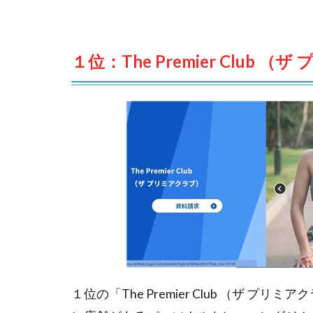
１位：The Premier Club 
１位の「The Premier Club （ザ プリ