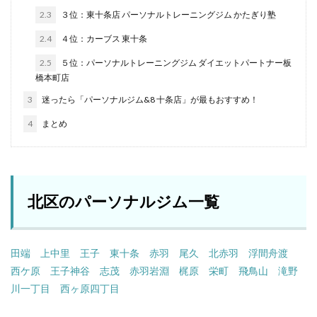
2.3
３位：東十条店 パーソナルトレーニングジム かたぎり塾
2.4
４位：カーブス 東十条
2.5
５位：パーソナルトレーニングジム ダイエットパートナー板
橋本町店
3
迷ったら「パーソナルジム&8 十条店」が最もおすすめ！
4
まとめ
北区のパーソナルジム一覧
田端
上中里
王子
東十条
赤羽
尾久
北赤羽
浮間舟渡
西ケ原
王子神谷
志茂
赤羽岩淵
梶原
栄町
飛鳥山
滝野
川一丁目
西ヶ原四丁目