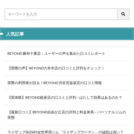
人気記事
BEYOND 麻布十番店：ユーザーの声を集めた口コミレポート
【実際の声】BEYOND六本木店の口コミと評判をチェック！
実際の利用者が語る！BEYOND 渋谷宮益坂店の口コミ情報
【実体験】BEYOND銀座店の口コミと評判 – はたして効果はあるのか？
【最新口コミ】BEYOND自由が丘店の評判と料金体系 – パーソナルジムの
実態
ライザップ(RIZAP)女性専用ジム「ライザップウーマン」の値段は高い？