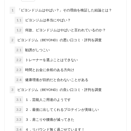
1
「ビヨンドジムはやばい？」その理由を検証した結論とは？
1.1
ビヨンジムは本当にやばい？
1.2
何故、ビヨンドジムはやばいと言われているのか？
2
ビヨンドジム（BEYOND）の悪い口コミ・評判を調査
2.1
勧誘がしつこい
2.2
トレーナーを選ぶことはできない
2.3
時間とお金に余裕のある方向け
2.4
健康増進が目的だと合わないことがある
3
ビヨンドジム（BEYOND）の良い口コミ・評判を調査
3.1
１．芸能人ご用達のようです
3.2
２．最後に出してくれるプロテインが美味しい
3.3
３．肩こりや腰痛が減ってきた
3.4
４．リバウンド無く過ごせています！