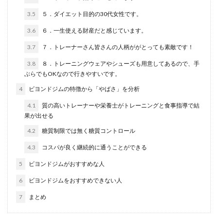
3.5
５．ダイエット目的の30代女性です。
3.6
６．一生使える財産だと感じています。
3.7
７．トレーナーさん皆さんの人柄ががとっても素敵です！
3.8
８．トレーニングウェアやシューズも用意してあるので、手
ぶらでもOKなので行きやすいです。
4
ビヨンドジムの特徴から「やばさ」を分析
4.1
質の高いトレーナーや栄養士がトレーニングと食事指導で結
果が出せる
4.2
糖質制限では無く糖質コントロール
4.3
コスパが良く継続的に通うことができる
5
ビヨンドジムがおすすめな人
6
ビヨンドジムをおすすめできない人
7
まとめ